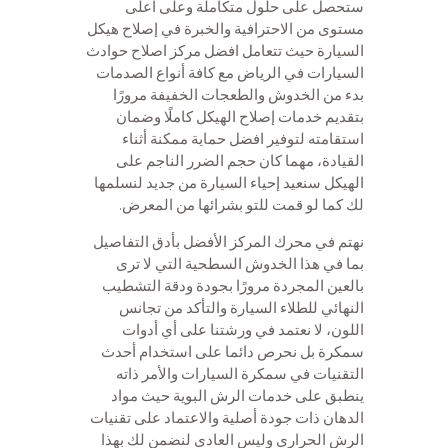
ستحصل على حلول متكاملة وعلى اعلى
مستوى من الاحترافية والخبرة في إصلاح هيكل
السيارة حيث تتعامل افضل مركز اصلاح حوادث
السيارات في الرياض مع كافة أنواع الصدمات
بدء من الخدوش والطعجات الخفيفة مرورًا
بتقديم خدمات إصلاح الهيكل كاملًا وضمان
استقامته لتوفير افضل حماية ممكنة أثناء
القيادة، مهما كان حجم الضرر الناجم على
الهيكل سنعيد إحياء السيارة من جديد لنسلمها
لك كما لو قمت للتو بشرائها من المعرض.
نهتم في محرك المركز الأفضل بأدق التفاصيل
بما في هذا الخدوش السطحية التي لا ترى
بالعين المجردة مرورًا بجودة ودقة التشطيب
النهائي للطلاء السيارة والتأكد من تجانس
اللون، لا نعتمد في ورشتنا على أي أدوات
سمكرة بل نحرص دائما على استخدام أحدث
التقنيات في سمكرة السيارات والأمر ذاته
ينطبق على خدمات الرش البوية حيث مواد
الدهان ذات جودة أصلية والاعتماد على تقنيات
الرش الحراري وليس العادي لنضمن لك بهذا