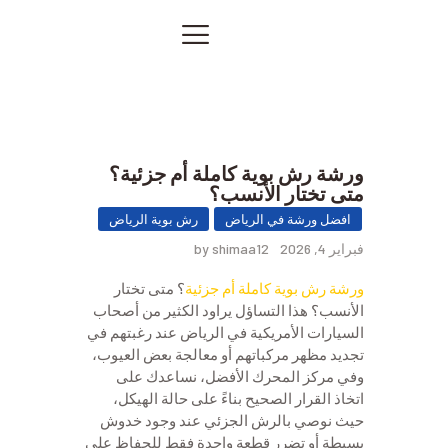
الصفحة الرئيسية
خدماتنا
صور من أعمالنا
اتصل بنا
ورشة رش بوية كاملة أم جزئية؟
المقالات
متى تختار الأنسب؟
PRIVACY POLICY
افضل ورشة في الرياض
رش بوية الرياض
فبراير 4, 2026
by shimaa12
ورشة رش بوية كاملة أم جزئية
؟ متى تختار
الأنسب؟ هذا التساؤل يراود الكثير من أصحاب
السيارات الأمريكية في الرياض عند رغبتهم في
تجديد مظهر مركباتهم أو معالجة بعض العيوب،
وفي مركز المحرك الأفضل، نساعدك على
اتخاذ القرار الصحيح بناءً على حالة الهيكل،
حيث نوصي بالرش الجزئي عند وجود خدوش
بسيطة أو تضرر قطعة واحدة فقط للحفاظ على