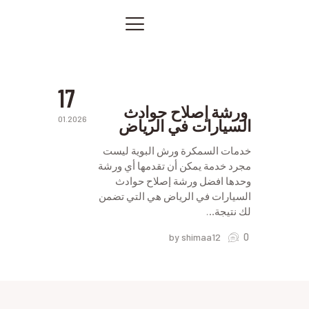
سمكرة
في
الرياض
الصفحة الرئيسية
افضل
ورشة في
خدماتنا
الرياض
صور من أعمالنا
17
اتصل بنا
ورشة إصلاح حوادث
01.2026
السيارات في الرياض
المقالات
PRIVACY POLICY
خدمات السمكرة ورش البوية ليست
مجرد خدمة يمكن أن تقدمها أي ورشة
وحدها افضل ورشة إصلاح حوادث
السيارات في الرياض هي التي تضمن
لك نتيجة…
0
by shimaa12