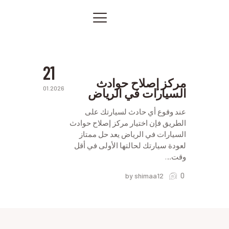
السيارات
في
الرياض
الصفحة الرئيسية
افضل
ورشة في
خدماتنا
الرياض
صور من أعمالنا
21
اتصل بنا
مركز إصلاح حوادث
01.2026
السيارات في الرياض
المقالات
PRIVACY POLICY
عند وقوع أي حادث لسيارتك على
الطريق فإن اختيار مركز إصلاح حوادث
السيارات في الرياض يعد حل ممتاز
لعودة سيارتك لحالتها الأولى في أقل
وقت…
0
by shimaa12