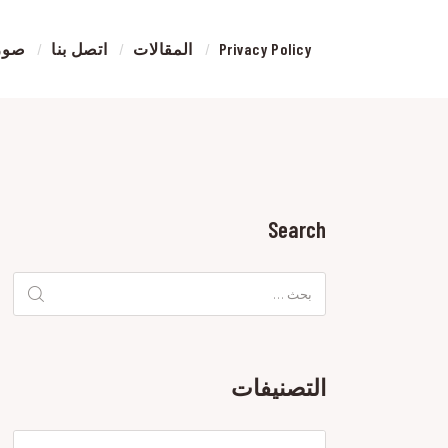
Privacy Policy
المقالات
اتصل بنا
صور 
ورشة
إصلاح
حوادث
السيار
في
الرياض
Search
البحث
عن:
التصنيفات
التصنيفات