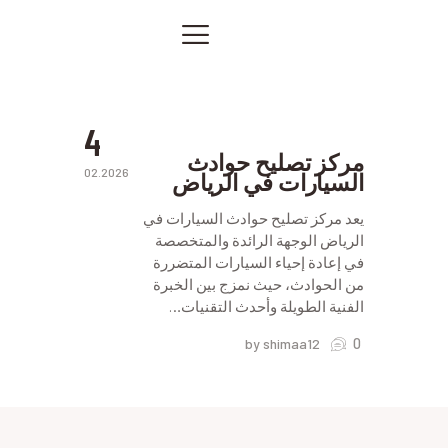
ورشة
إصلاح
حوادث
الصفحة الرئيسية
السيارات
في
خدماتنا
الرياض
صور من أعمالنا
4
اتصل بنا
مركز تصليح حوادث
02.2026
السيارات في الرياض
المقالات
PRIVACY POLICY
يعد مركز تصليح حوادث السيارات في
الرياض الوجهة الرائدة والمتخصصة
في إعادة إحياء السيارات المتضررة
من الحوادث، حيث نمزج بين الخبرة
الفنية الطويلة وأحدث التقنيات…
0
by shimaa12