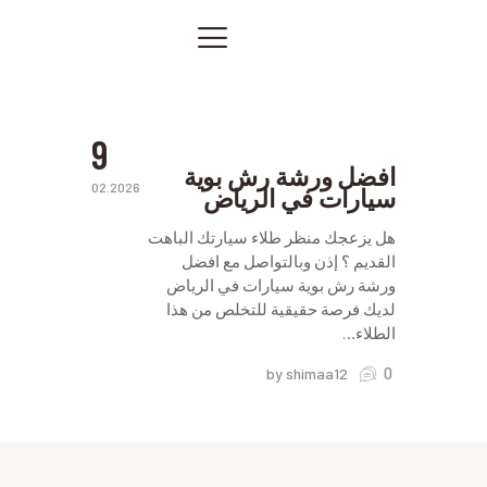
افضل
ورشة
رش
الصفحة الرئيسية
بوية
بورش
خدماتنا
بالرياض
صور من أعمالنا
9
اتصل بنا
افضل ورشة رش بوية
02.2026
سيارات في الرياض
المقالات
PRIVACY POLICY
هل يزعجك منظر طلاء سيارتك الباهت
القديم ؟ إذن وبالتواصل مع افضل
ورشة رش بوية سيارات في الرياض
لديك فرصة حقيقية للتخلص من هذا
الطلاء…
0
by shimaa12