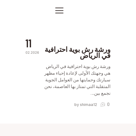
بوية
ورشة
رش
الصفحة الرئيسية
بوية
في
خدماتنا
الرياض
صور من أعمالنا
11
اتصل بنا
ورشة رش بوية احترافية
02.2026
في الرياض
المقالات
PRIVACY POLICY
ورشة رش بوية احترافية في الرياض
هي وجهتك الأولى لإعادة إحياء مظهر
سيارتك وحمايتها من العوامل الجوية
المتقلبة التي تمتاز بها العاصمة، نحن
نجمع بين…
0
by shimaa12