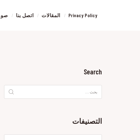
Privacy Policy
المقالات
اتصل بنا
صور 
رش
بوية
الري
ورشة
رش
بالري
Search
البحث
عن:
التصنيفات
التصنيفات