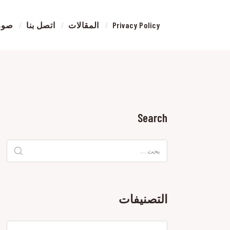
Privacy Policy
المقالات
اتصل بنا
صور 
رش
بوية
الري
ورشة
رش
بالري
Search
البحث
عن:
التصنيفات
التصنيفات