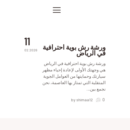
بوية
ورشة
رش
الصفحة الرئيسية
بوية
في
خدماتنا
الرياض
صور من أعمالنا
11
اتصل بنا
ورشة رش بوية احترافية
02.2026
في الرياض
المقالات
PRIVACY POLICY
ورشة رش بوية احترافية في الرياض
هي وجهتك الأولى لإعادة إحياء مظهر
سيارتك وحمايتها من العوامل الجوية
المتقلبة التي تمتاز بها العاصمة، نحن
نجمع بين…
0
by shimaa12