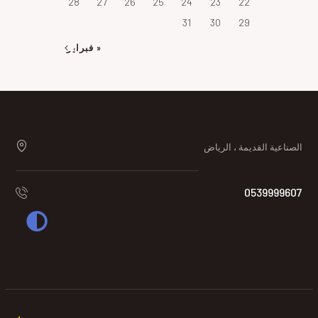
28
27
26
25
24
23
22
31
30
29
« فبراير
الصناعية القديمة ، الرياض
0539999607