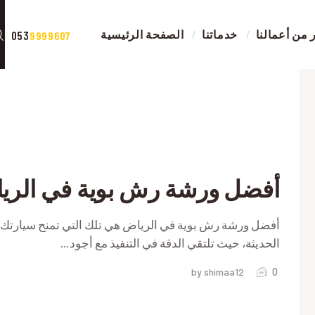
الصفحة الرئيسية
ية
من أعمالنا
خدماتنا
الصفحة الرئيسية
053
9999607
خدماتنا
ية
صور من أعمالنا
اتصل بنا
ات
المقالات
أفضل ورشة رش بوية في الري
RIVACY POLICY
أفضل ورشة رش بوية في الرياض هي تلك التي تمنح سيارتك حي
الحديثة، حيث تلتقي الدقة في التنفيذ مع أجود…
ة
0
by shimaa12
ة