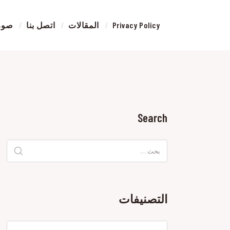
ورشة
رش بو
Privacy Policy
المقالات
اتصل بنا
صور 
ورشة
رش بو
في
الرياض
ورشة
طلاء
السيار
Search
البحث
عن:
ورش
التصنيفات
رش
بوية
ورش
التصنيفات