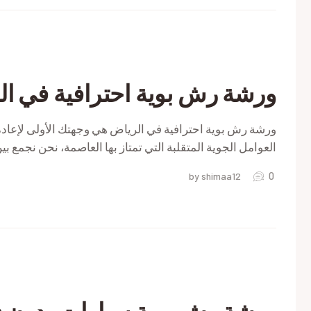
اض
ورشة رش بوية احترافية في ا
ل
رة
ورشة رش بوية احترافية في الرياض هي وجهتك الأولى لإعادة
العوامل الجوية المتقلبة التي تمتاز بها العاصمة، نحن نجمع ب
اض
0
by shimaa12
اض
رة
اض
ورشة رش بوية سيارات بدون 