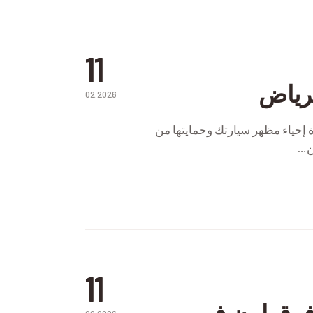
11
لرياض
02.2026
 إحياء مظهر سيارتك وحمايتها من
ين…
11
فرق لون في