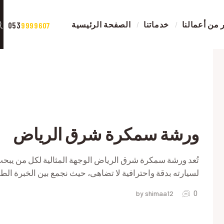
الصفحة الرئيسية
اض
من أعمالنا
خدماتنا
الصفحة الرئيسية
053
9999607
خدماتنا
ة
صور من أعمالنا
ة
اتصل بنا
اض
المقالات
ورشة سمكرة شرق الرياض
RIVACY POLICY
تُعد ورشة سمكرة شرق الرياض الوجهة المثالية لكل من يبح
لسيارته بدقة واحترافية لا تضاهى، حيث نجمع بين الخبرة ال
0
by shimaa12