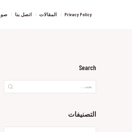
في
الري
Privacy Policy
المقالات
اتصل بنا
صور 
أفضل
ورشة
سمكر
أفضل
ورشة
سمكر
في
الري
Search
البحث
عن:
التصنيفات
التصنيفات