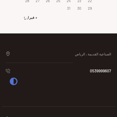
28
27
26
25
24
23
22
31
30
29
« فبراير
الصناعية القديمة ، الرياض
0539999607