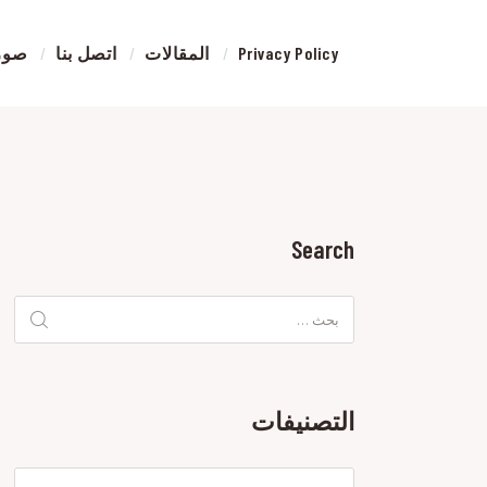
Privacy Policy
المقالات
اتصل بنا
صور 
ورشة
إصلاح
حوادث
السيار
في
الرياض
Search
البحث
عن:
التصنيفات
التصنيفات