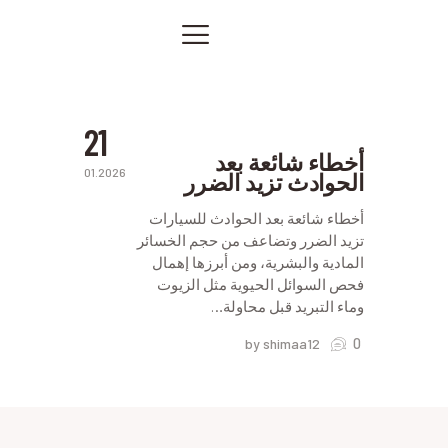
ورشة
إصلاح
حوادث
الصفحة الرئيسية
السيارات
في
خدماتنا
الرياض
صور من أعمالنا
21
اتصل بنا
أخطاء شائعة بعد
01.2026
الحوادث تزيد الضرر
المقالات
PRIVACY POLICY
أخطاء شائعة بعد الحوادث للسيارات
تزيد الضرر وتضاعف من حجم الخسائر
المادية والبشرية، ومن أبرزها إهمال
فحص السوائل الحيوية مثل الزيوت
وماء التبريد قبل محاولة…
0
by shimaa12