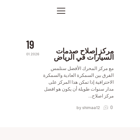
في
الرياض
افضل
الصفحة الرئيسية
ورشة
في
خدماتنا
الرياض
صور من أعمالنا
19
اتصل بنا
مركز إصلاح صدمات
01.2026
السيارات في الرياض
المقالات
PRIVACY POLICY
مع مركز المحرك الأفضل ستلمس
الفرق بين السمكرة العادية والسمكرة
الاحترافية إذا تمكن هذا المركز على
مدار سنوات طويلة أن يكون هو افضل
مركز اصلاح…
0
by shimaa12