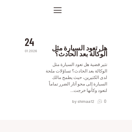
سمكرة
أفضل
ورشة
الصفحة الرئيسية
سمكرة
في
خدماتنا
الرياض
صور من أعمالنا
24
اتصل بنا
هل تعود السيارة مثل
01.2026
الوكالة بعد الحادث؟
المقالات
PRIVACY POLICY
تثير قضية هل تعود السيارة مثل
الوكالة بعد الحادث؟ تساؤلات ملحة
لدى الكثيرين، حيث يطمح مالك
السيارة إلى محو آثار الضرر تماماً
لتعود وكأنها خرجت…
0
by shimaa12