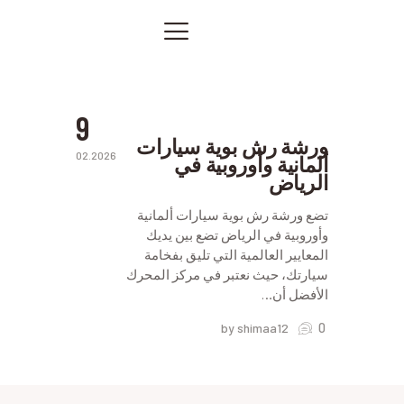
بوية
بورش
بالرياض
الصفحة الرئيسية
رش
بوية
خدماتنا
الرياض
صور من أعمالنا
9
اتصل بنا
ورشة رش بوية سيارات
02.2026
ألمانية وأوروبية في
المقالات
الرياض
PRIVACY POLICY
تضع ورشة رش بوية سيارات ألمانية
وأوروبية في الرياض تضع بين يديك
المعايير العالمية التي تليق بفخامة
سيارتك، حيث نعتبر في مركز المحرك
الأفضل أن…
0
by shimaa12