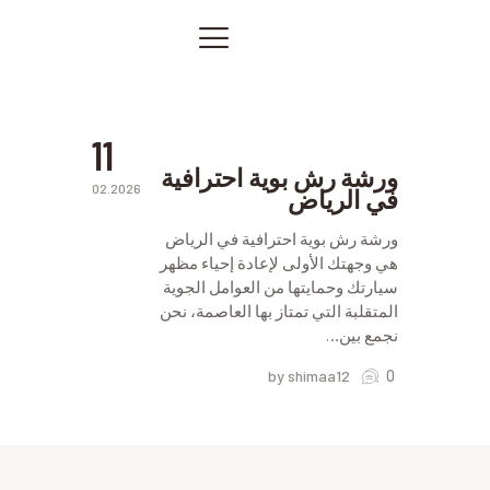
بوية
ورشة
رش
الصفحة الرئيسية
بوية
في
خدماتنا
الرياض
صور من أعمالنا
11
اتصل بنا
ورشة رش بوية احترافية
02.2026
في الرياض
المقالات
PRIVACY POLICY
ورشة رش بوية احترافية في الرياض
هي وجهتك الأولى لإعادة إحياء مظهر
سيارتك وحمايتها من العوامل الجوية
المتقلبة التي تمتاز بها العاصمة، نحن
نجمع بين…
0
by shimaa12