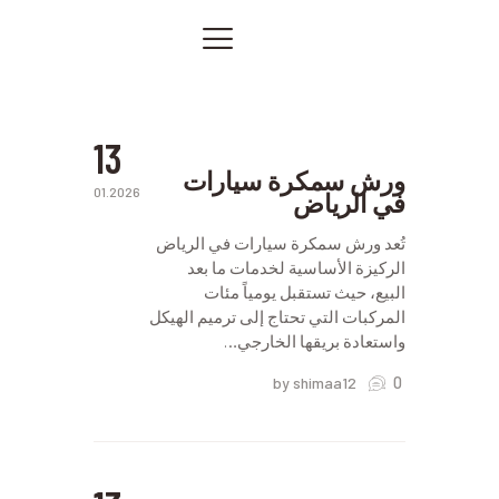
افضل
ورشه
سمكرة
الصفحة الرئيسية
ورشة
سمكرة
خدماتنا
الرياض
صور من أعمالنا
13
اتصل بنا
ورش سمكرة سيارات
01.2026
في الرياض
المقالات
أفضل
PRIVACY POLICY
تُعد ورش سمكرة سيارات في الرياض
سمكري
سيارات
الركيزة الأساسية لخدمات ما بعد
في
البيع، حيث تستقبل يومياً مئات
الرياض
المركبات التي تحتاج إلى ترميم الهيكل
أفضل
واستعادة بريقها الخارجي…
ورشة
سمكرة
0
by shimaa12
أفضل
ورشة
سمكرة
في
الرياض